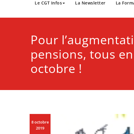
CGT Métropole Europée
Le CGT Infos
La Newsletter
La Form
Pour l’augmentat
pensions, tous en 
octobre !
8 octobre
2019