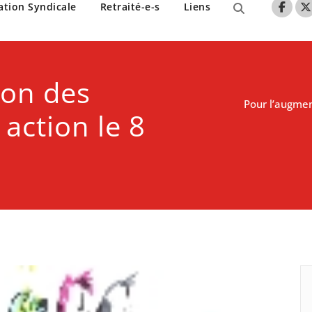
nne de Lille
ation Syndicale
Retraité-e-s
Liens
ion des
Pour l’augmen
action le 8