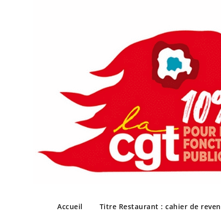
Skip
to
Accueil
Titre Restaurant : cahier de reve
content