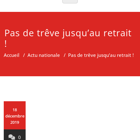
Pas de trêve jusqu’au retrait
!
Accueil
/
Actu nationale
/
Pas de trêve jusqu’au retrait !
18
décembre
2019
0