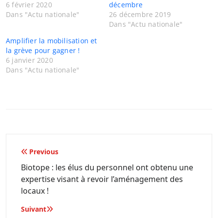
6 février 2020
décembre
Dans "Actu nationale"
26 décembre 2019
Dans "Actu nationale"
Amplifier la mobilisation et
la grève pour gagner !
6 janvier 2020
Dans "Actu nationale"
Navigation
Previous
de
Biotope : les élus du personnel ont obtenu une
expertise visant à revoir l’aménagement des
l’article
locaux !
Suivant