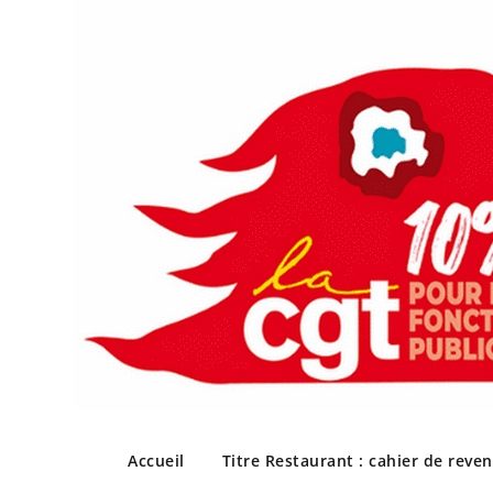
Skip
to
Accueil
Titre Restaurant : cahier de reve
content