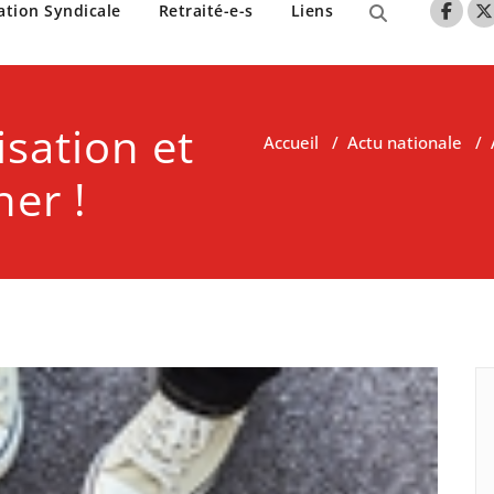
nne de Lille
ation Syndicale
Retraité-e-s
Liens
isation et
Accueil
/
Actu nationale
/
ner !