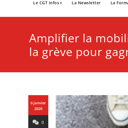
CGT Métropole Europée
Le CGT Infos
La Newsletter
La Form
Amplifier la mobil
la grève pour gag
6 janvier
2020
0