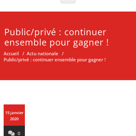
Public/privé : continuer
ensemble pour gagner !
Accueil
/
Actu nationale
/
Public/privé : continuer ensemble pour gagner !
15 janvier
2020
0