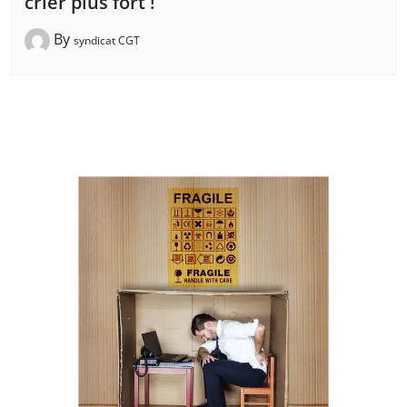
crier plus fort !
By
syndicat CGT