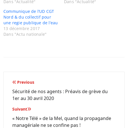
Dans "Actualité"
Dans "Actualité"
Communique de l’UD CGT
Nord & du collectif pour
une regie publique de l’eau
13 décembre 2017
Dans "Actu nationale"
Navigation
Previous
de
Sécurité de nos agents : Préavis de grève du
1er au 30 avril 2020
l’article
Suivant
« Notre Télé » de la Mel, quand la propagande
managériale ne se confine pas !