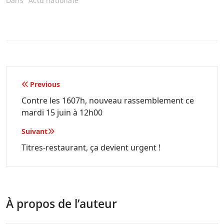
Dans "Actu nationale"
Navigation
Previous
de
Contre les 1607h, nouveau rassemblement ce
mardi 15 juin à 12h00
l’article
Suivant
Titres-restaurant, ça devient urgent !
À propos de l’auteur