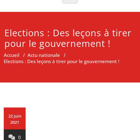
Elections : Des leçons à tirer
pour le gouvernement !
Accueil
/
Actu nationale
/
Elections : Des leçons à tirer pour le gouvernement !
22 juin
2021
0