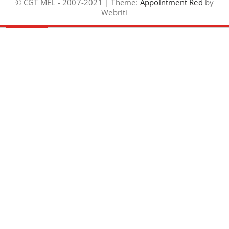
© CGT MEL - 2007-2021 | Theme:
Appointment Red
by
Webriti