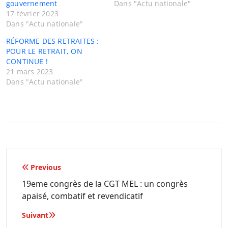
gouvernement
Dans "Actu nationale"
17 février 2023
Dans "Actu nationale"
RÉFORME DES RETRAITES :
POUR LE RETRAIT, ON
CONTINUE !
21 mars 2023
Dans "Actu nationale"
Navigation
Previous
de
19eme congrès de la CGT MEL : un congrès
apaisé, combatif et revendicatif
l’article
Suivant