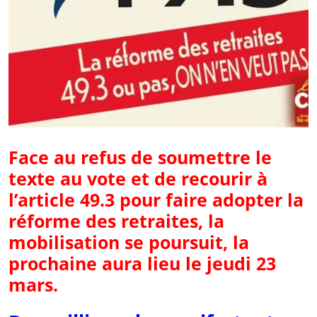
Face au refus de soumettre le
texte au vote et de recourir à
l’article 49.3 pour faire adopter la
réforme des retraites, la
mobilisation se poursuit, la
prochaine aura lieu le jeudi 23
mars.