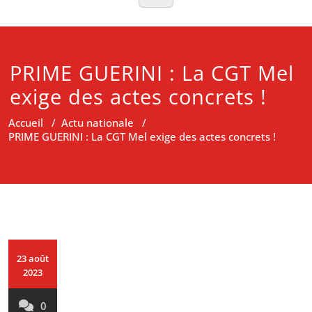
PRIME GUERINI : La CGT Mel
exige des actes concrets !
Accueil
/
Actu nationale
/
PRIME GUERINI : La CGT Mel exige des actes concrets !
23 août
2023
0