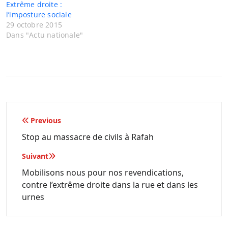
Extrême droite :
l’imposture sociale
29 octobre 2015
Dans "Actu nationale"
Navigation
Previous
de
Stop au massacre de civils à Rafah
l’article
Suivant
Mobilisons nous pour nos revendications,
contre l’extrême droite dans la rue et dans les
urnes