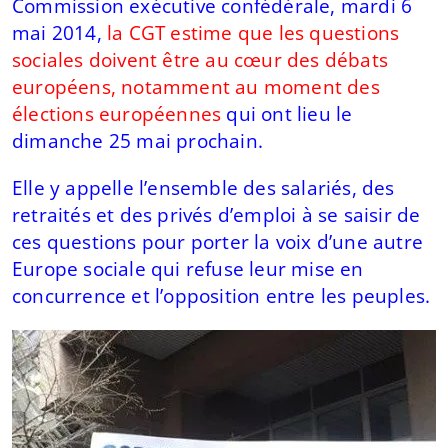
Commission exécutive confédérale, mardi 6
mai 2014,
la CGT estime que les questions
sociales doivent être au cœur des débats
européens, notamment au moment des
élections européennes
qui ont lieu le
dimanche 25 mai prochain.
Elle y appelle l’ensemble des salariés, des
retraités et des privés d’emploi à se saisir de
ces questions pour porter la voix d’une autre
Europe sociale qui refuse leur mise en
concurrence et l’opposition entre les peuples.