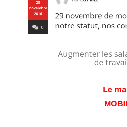
28
novembre
29 novembre de mobi
2016
notre statut, nos co
0
Augmenter les sala
de travai
Le ma
MOBI