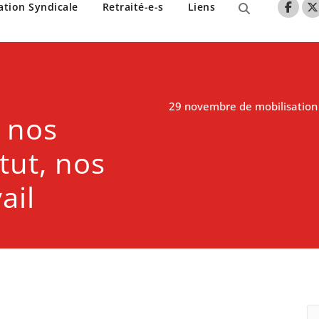
nne de Lille
ation Syndicale
Retraité-e-s
Liens
29 novembre de mobilisation p
 nos
atut, nos
ail