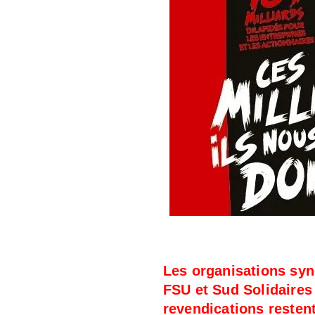
Les organisations syn
FSU et Sud Solidaire
revendications resten