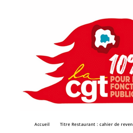
Skip
to
Accueil
Titre Restaurant : cahier de reve
content