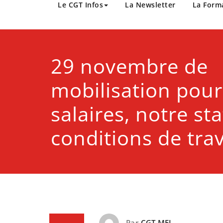
CGT Métropole Europée
Le CGT Infos
La Newsletter
La Form
29 novembre de
mobilisation pour
salaires, notre st
conditions de trav
Par
CGT MEL