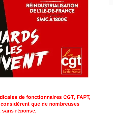
dicales de fonctionnaires CGT, FAPT,
s considèrent que de nombreuses
t sans réponse.