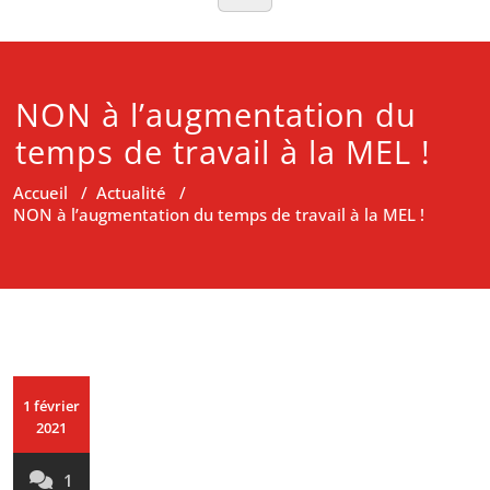
NON à l’augmentation du
temps de travail à la MEL !
Accueil
/
Actualité
/
NON à l’augmentation du temps de travail à la MEL !
1 février
2021
1