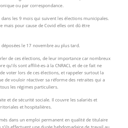
ronique ou par correspondance.
, dans les 9 mois qui suivent les élections municipales.
re mais pour cause de Covid elles ont dû être
re déposées le 17 novembre au plus tard.
rler de ces élections, de leur importance car nombreux
re qu’ils sont affilié-es-à la CNRACL et de ce fait ne
e voter lors de ces élections, et rappeler surtout la
e de vouloir réactiver sa réforme des retraites qui a
ous les régimes particuliers.
e et de sécurité sociale. Il couvre les salariés et
ritoriales et hospitalières.
mmés dans un emploi permanent en qualité de titulaire
és s’ils effectuent une durée hebdomadaire de travail au