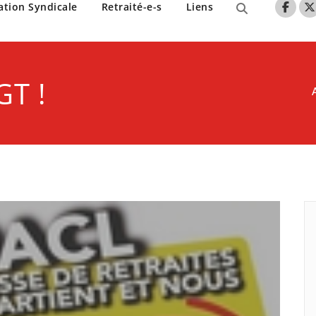
nne de Lille
ation Syndicale
Retraité-e-s
Liens
GT !