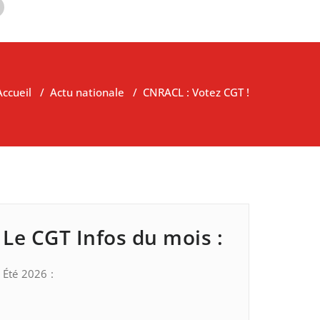
Accueil
/
Actu nationale
/
CNRACL : Votez CGT !
Le CGT Infos du mois :
Été 2026 :