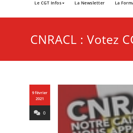
CGT Métropole Europée
Le CGT Infos
La Newsletter
La Form
CNRACL : Votez C
9 février
2021
0