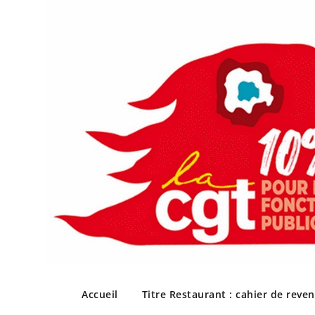
Skip
to
Accueil
Titre Restaurant : cahier de reve
content