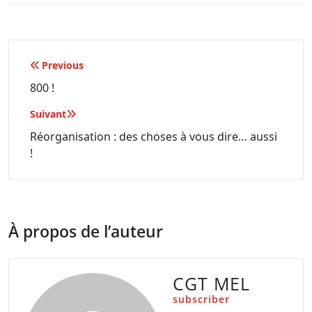
Navigation
Previous
de
800 !
l’article
Suivant
Réorganisation : des choses à vous dire… aussi
!
À propos de l’auteur
CGT MEL
subscriber