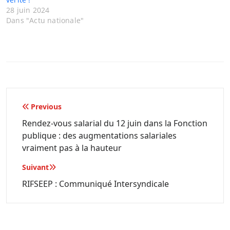
28 juin 2024
Dans "Actu nationale"
Navigation
Previous
de
Rendez-vous salarial du 12 juin dans la Fonction
publique : des augmentations salariales
l’article
vraiment pas à la hauteur
Suivant
RIFSEEP : Communiqué Intersyndicale